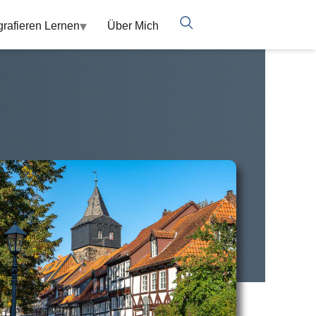
▾
grafieren Lernen
Über Mich